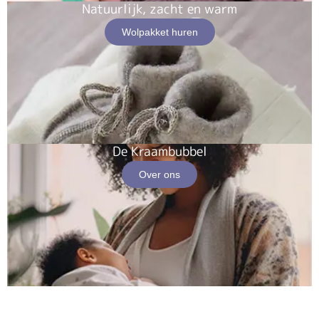
Natuurlijk, zacht en warm
Wolpakket huren
De Kraambubbel
Over ons