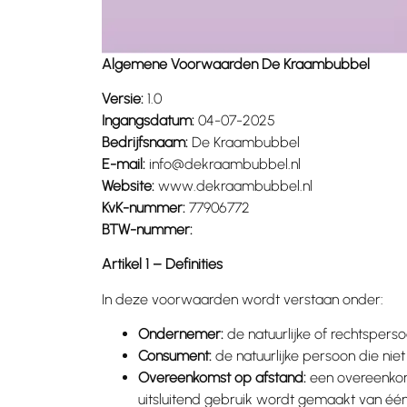
Algemene Voorwaarden De Kraambubbel
Versie:
1.0
Ingangsdatum:
04-07-2025
Bedrijfsnaam:
De Kraambubbel
E-mail:
info@dekraambubbel.nl
Website:
www.dekraambubbel.nl
KvK-nummer:
77906772
BTW-nummer:
Artikel 1 – Definities
In deze voorwaarden wordt verstaan onder:
Ondernemer:
de natuurlijke of rechtsper
Consument:
de natuurlijke persoon die nie
Overeenkomst op afstand:
een overeenkom
uitsluitend gebruik wordt gemaakt van éé