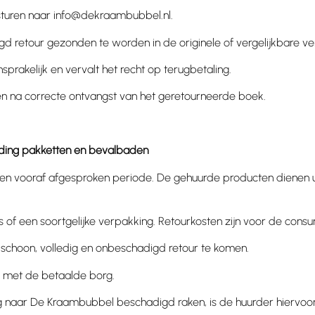
sturen naar
info@dekraambubbel.nl
.
gd retour gezonden te worden in de originele of vergelijkbare v
sprakelijk en vervalt het recht op terugbetaling.
gen na correcte ontvangst van het geretourneerde boek.
eding pakketten en bevalbaden
en vooraf afgesproken periode. De gehuurde producten dienen ui
os of een soortgelijke verpakking. Retourkosten zijn voor de cons
 schoon, volledig en onbeschadigd retour te komen.
nd met de betaalde borg.
ug naar De Kraambubbel beschadigd raken, is de huurder hiervoor