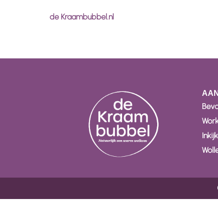
de Kraambubbel.nl
AA
Beva
Work
Inki
Woll