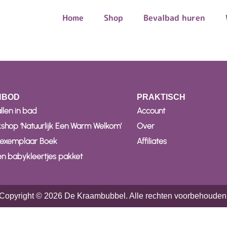
Home
Shop
Bevalbad huren
NBOD
PRAKTISCH
llen in bad
Account
shop ‘Natuurlijk Een Warm Welkom’
Over
jkexemplaar Boek
Affiliates
en babykleertjes pakket
Copyright © 2026 De Kraambubbel. Alle rechten voorbehouden